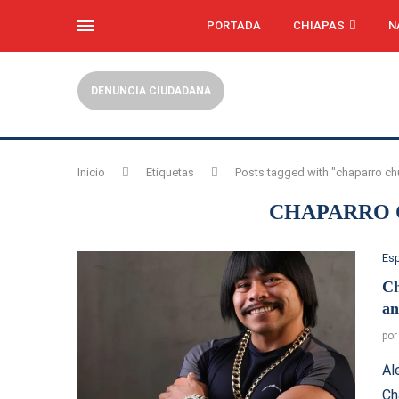
PORTADA
CHIAPAS
N
DENUNCIA CIUDADANA
Inicio
Etiquetas
Posts tagged with "chaparro c
CHAPARRO
Es
Ch
an
po
Al
Ch