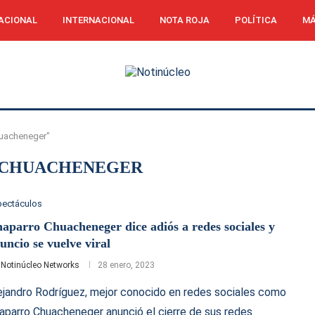
ACIONAL
INTERNACIONAL
NOTA ROJA
POLÍTICA
MÁ
huacheneger"
 CHUACHENEGER
pectáculos
aparro Chuacheneger dice adiós a redes sociales y
uncio se vuelve viral
r
Notinúcleo Networks
28 enero, 2023
ejandro Rodríguez, mejor conocido en redes sociales como
aparro Chuacheneger anunció el cierre de sus redes