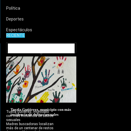
Política
Deportes
Espectáculos
RECIENTE
MUNICIPIOS
Tuxtla Gutiérrez, municipio con más
Tuxtla Gutiérrez, municipio
incidencia de delitos sexuales
con más incidencia de delitos
sexuales
Madres buscadoras localizan
más de un centenar de restos