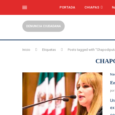
PORTADA
CHIAPAS
N
DENUNCIA CIUDADANA
Inicio
Etiquetas
Posts tagged with "Chapodiput
CHAP
Na
Em
po
Un
ex
co