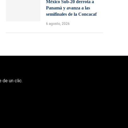
México Sub-20 derrota a
Panamá y avanza a las
semifinales de la Concacaf
6 agosto, 2026
 de un clic.