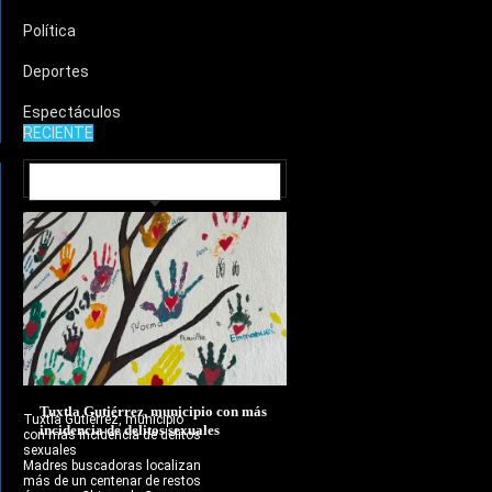
Política
Deportes
Espectáculos
RECIENTE
MUNICIPIOS
Tuxtla Gutiérrez, municipio con más
Tuxtla Gutiérrez, municipio
incidencia de delitos sexuales
con más incidencia de delitos
sexuales
Madres buscadoras localizan
más de un centenar de restos