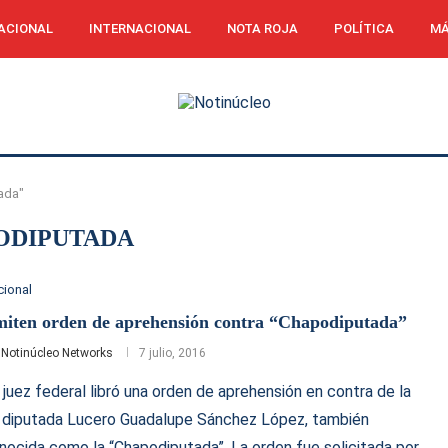
ACIONAL
INTERNACIONAL
NOTA ROJA
POLÍTICA
MÁ
ada"
ODIPUTADA
cional
iten orden de aprehensión contra “Chapodiputada”
r
Notinúcleo Networks
7 julio, 2016
 juez federal libró una orden de aprehensión en contra de la
 diputada Lucero Guadalupe Sánchez López, también
nocida como la “Chapodiputada”. La orden fue solicitada por