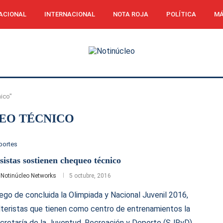
ACIONAL
INTERNACIONAL
NOTA ROJA
POLÍTICA
MÁ
ico"
EO TÉCNICO
portes
sistas sostienen chequeo técnico
r
Notinúcleo Networks
5 octubre, 2016
ego de concluida la Olimpiada y Nacional Juvenil 2016,
lteristas que tienen como centro de entrenamientos la
cretaría de la Juventud, Recreación y Deporte (SJRyD),