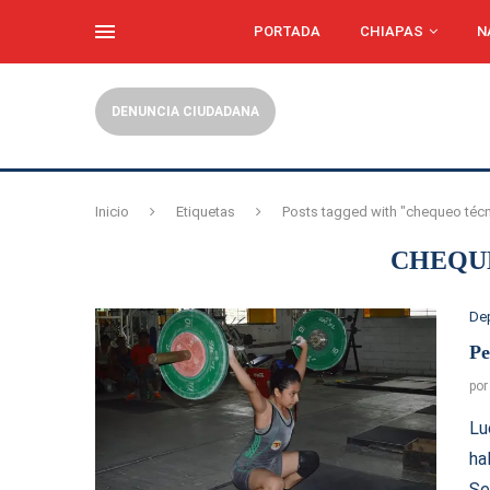
PORTADA
CHIAPAS
N
DENUNCIA CIUDADANA
Inicio
Etiquetas
Posts tagged with "chequeo técn
CHEQU
De
Pe
po
Lu
ha
Se