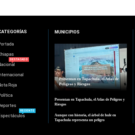
CATEGORÍAS
MUNICIPIOS
Portada
Chiapas
DESTACADO
Nacional
Internacional
Presentan en Tapachula, el Atlas de
Peligros y Riesgos
Nota Roja
Política
Presentan en Tapachula, el Atlas de Peligros y
Riesgos
Deportes
RECIENTE
Aunque con historia, el árbol de hule en
Espectáculos
Tapachula representa un peligro