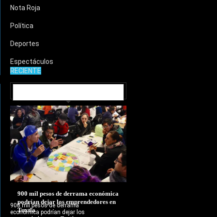
Nota Roja
Política
Deportes
Espectáculos
RECIENTE
MUNICIPIOS
900 mil pesos de derrama económica
podrían dejar los emprendedores en
900 mil pesos de derrama
Tuxtla
económica podrían dejar los