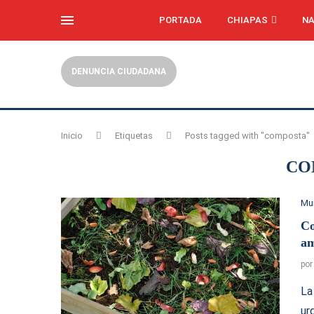
PORTADA
CHIAPAS
NA
DENUNCIA CIUDADANA
Inicio
Etiquetas
Posts tagged with "composta"
CO
Mu
Co
am
po
La
ur