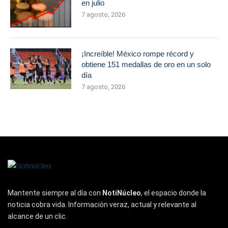
en julio
7 agosto, 2026
¡Increíble! México rompe récord y
obtiene 151 medallas de oro en un solo
día
7 agosto, 2026
Mantente siempre al día con
NotiNúcleo
, el espacio donde la
noticia cobra vida. Información veraz, actual y relevante al
alcance de un clic.