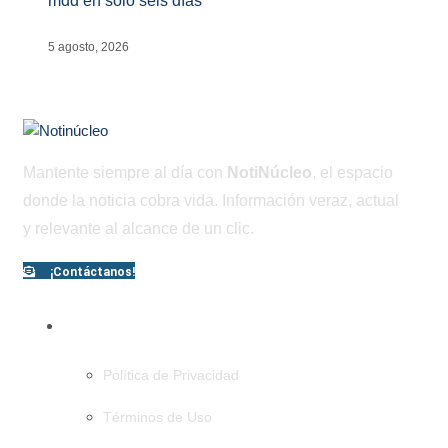
mdd en solo seis días
5 agosto, 2026
Mantente siempre al día con
NotiNúcleo
, el espacio
donde la noticia cobra vida. Información veraz, actual
y relevante al alcance de un clic.
¡Contáctanos!
PÁGINAS
Política de Privacidad
Términos de Uso