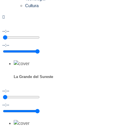
Cultura
--:--
--:--
La Grande del Sureste
--:--
--:--