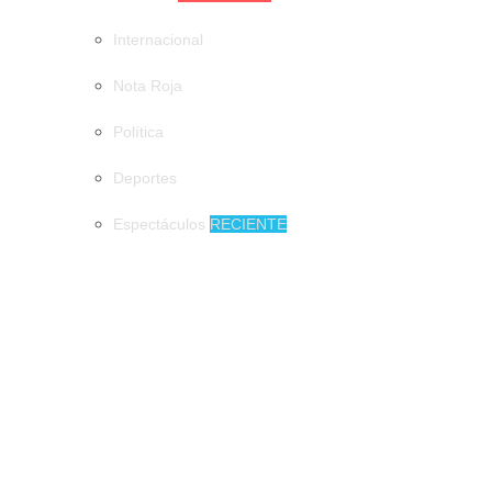
Internacional
Nota Roja
Política
Deportes
Espectáculos
RECIENTE
MUNICIPIOS
DIF Tuxtla atiende a más de 650 adultos mayores
DIF Tuxtla atiende a más de 650 adultos
mayores
Tuxtla quiere el récord Guinness con la