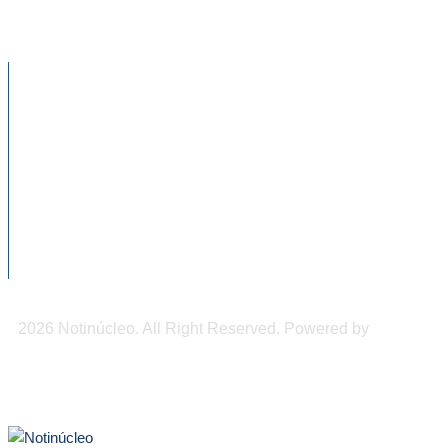
jícara de pozol más grande del mundo
NOTICIAS RECIENTES
Cae de forma drástica la natalidad en
México, advierte...
Chiapas será sede del Congreso
Internacional de Medicina de...
DIF Tuxtla atiende a más de 650 adultos
mayores
2026 Notinúcleo. All Right Reserved. Powered by
Freepi
Inc