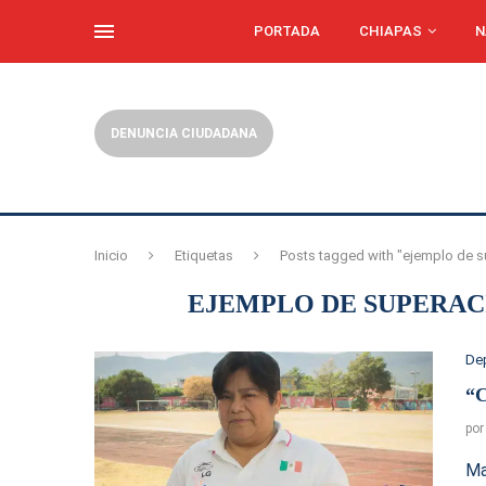
PORTADA
CHIAPAS
N
DENUNCIA CIUDADANA
Inicio
Etiquetas
Posts tagged with "ejemplo de su
EJEMPLO DE SUPERAC
De
“C
po
Ma