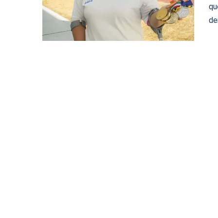
qu
de