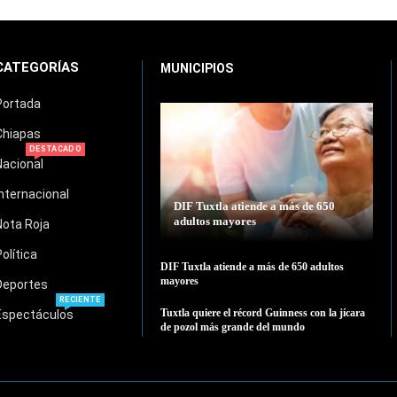
CATEGORÍAS
MUNICIPIOS
Portada
Chiapas
DESTACADO
Nacional
Internacional
DIF Tuxtla atiende a más de 650
adultos mayores
Nota Roja
Política
DIF Tuxtla atiende a más de 650 adultos
mayores
Deportes
RECIENTE
Tuxtla quiere el récord Guinness con la jícara
Espectáculos
de pozol más grande del mundo