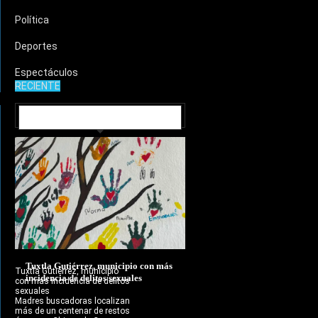
Política
Deportes
Espectáculos
RECIENTE
MUNICIPIOS
Tuxtla Gutiérrez, municipio con más
Tuxtla Gutiérrez, municipio
incidencia de delitos sexuales
con más incidencia de delitos
sexuales
Madres buscadoras localizan
más de un centenar de restos