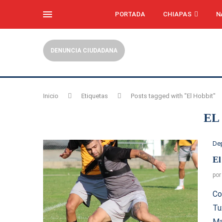
PORTADA
CHIAPAS
N
DENUNCIA CIUDADANA
Inicio
Etiquetas
Posts tagged with "El Hobbit"
EL
De
El
po
Co
Tu
Ma