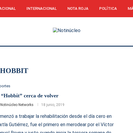
ACIONAL
INTERNACIONAL
NOTA ROJA
POLÍTICA
MÁ
 HOBBIT
portes
 “Hobbit” cerca de volver
r
Notinúcleo Networks
18 junio, 2019
menzó a trabajar la rehabilitación desde el día cero en
xtla Gutiérrez, fue el primero en merodear por el Víctor
nuel Reyna y justo cuando inicia la tercera semana de …