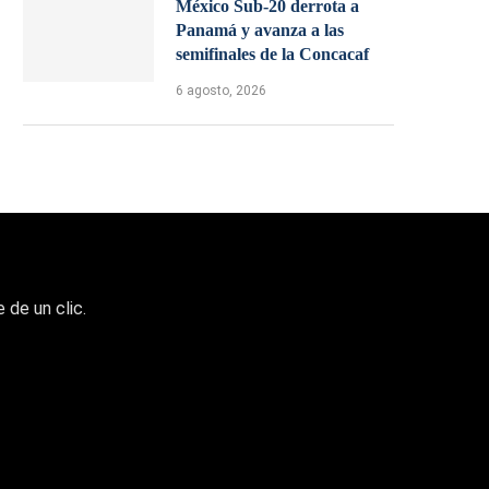
México Sub-20 derrota a
Panamá y avanza a las
semifinales de la Concacaf
6 agosto, 2026
 de un clic.