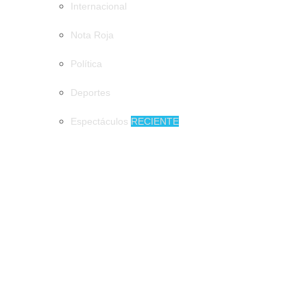
Internacional
Nota Roja
Política
Deportes
Espectáculos
RECIENTE
MUNICIPIOS
900 mil pesos de derrama económica podrían dejar los
emprendedores en Tuxtla
900 mil pesos de derrama económica
podrían dejar los emprendedores en Tuxtla
Tapachula de fiesta en honor a San Agustín