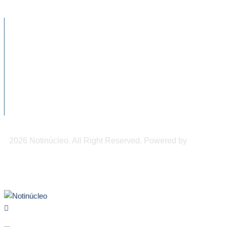
NOTICIAS RECIENTES
Chiapas, epicentro de la mayor actividad
sísmica de julio...
El alcohol llega a las aulas: casi 11% de...
900 mil pesos de derrama económica
podrían dejar los...
2026 Notinúcleo. All Right Reserved. Powered by
Freepi
Inc