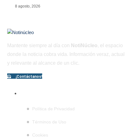
8 agosto, 2026
Mantente siempre al día con
NotiNúcleo
, el espacio
donde la noticia cobra vida. Información veraz, actual
y relevante al alcance de un clic.
¡Contáctanos!
PÁGINAS
Política de Privacidad
Términos de Uso
Cookies