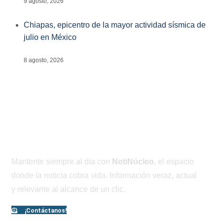
9 agosto, 2026
Chiapas, epicentro de la mayor actividad sísmica de
julio en México
8 agosto, 2026
Mantente siempre al día con
NotiNúcleo
, el espacio
donde la noticia cobra vida. Información veraz, actual
y relevante al alcance de un clic.
¡Contáctanos!