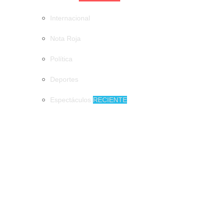
Internacional
Nota Roja
Política
Deportes
Espectáculos
RECIENTE
MUNICIPIOS
DIF Tuxtla atiende a más de 650 adultos mayores
DIF Tuxtla atiende a más de 650 adultos
mayores
Tuxtla quiere el récord Guinness con la