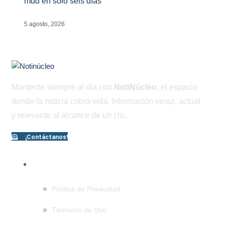
mdd en solo seis días
5 agosto, 2026
Mantente siempre al día con
NotiNúcleo
, el espacio
donde la noticia cobra vida. Información veraz, actual
y relevante al alcance de un clic.
¡Contáctanos!
PÁGINAS
Política de Privacidad
Términos de Uso