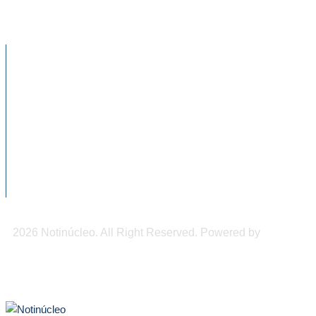
jícara de pozol más grande del mundo
NOTICIAS RECIENTES
Cae de forma drástica la natalidad en
México, advierte...
Chiapas será sede del Congreso
Internacional de Medicina de...
DIF Tuxtla atiende a más de 650 adultos
mayores
2026 Notinúcleo. All Right Reserved. Powered by
Freepi
Inc