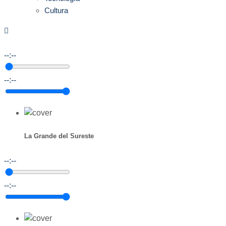
Cultura
--:--
--:--
La Grande del Sureste
--:--
--:--