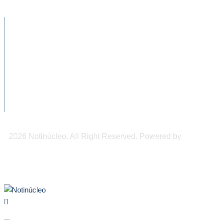
NOTICIAS RECIENTES
Chiapas, epicentro de la mayor actividad
sísmica de julio...
El alcohol llega a las aulas: casi 11% de...
900 mil pesos de derrama económica
podrían dejar los...
2026 Notinúcleo. All Right Reserved. Powered by
Freepi
Inc