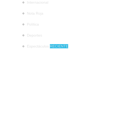
Internacional
Nota Roja
Política
Deportes
Espectáculos
RECIENTE
MUNICIPIOS
900 mil pesos de derrama económica podrían dejar los
emprendedores en Tuxtla
900 mil pesos de derrama económica
podrían dejar los emprendedores en Tuxtla
Tapachula de fiesta en honor a San Agustín