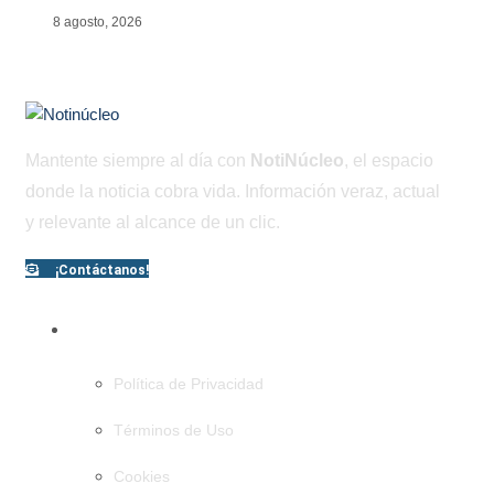
8 agosto, 2026
Mantente siempre al día con
NotiNúcleo
, el espacio
donde la noticia cobra vida. Información veraz, actual
y relevante al alcance de un clic.
¡Contáctanos!
PÁGINAS
Política de Privacidad
Términos de Uso
Cookies