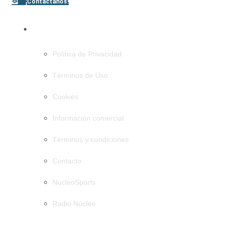
¡Contáctanos!
PÁGINAS
Política de Privacidad
Términos de Uso
Cookies
Información comercial
Términos y condiciones
Contacto
NucleoSports
Radio Núcleo