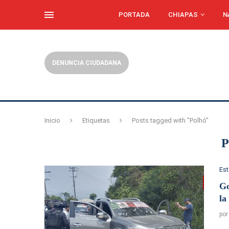
PORTADA
CHIAPAS
N
DENUNCIA CIUDADANA
Inicio
Etiquetas
Posts tagged with "Polhó"
Es
Go
la
po