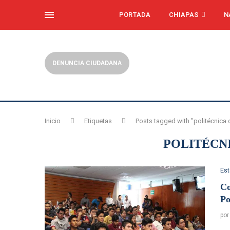
PORTADA
CHIAPAS
N
DENUNCIA CIUDADANA
Inicio
Etiquetas
Posts tagged with "politécnica 
POLITÉCN
Es
Co
Po
po