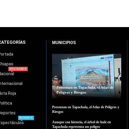
CATEGORÍAS
MUNICIPIOS
Portada
Chiapas
DESTACADO
Nacional
Internacional
Presentan en Tapachula, el Atlas de
Peligros y Riesgos
Nota Roja
Política
Presentan en Tapachula, el Atlas de Peligros y
Riesgos
Deportes
RECIENTE
Aunque con historia, el árbol de hule en
Espectáculos
Tapachula representa un peligro