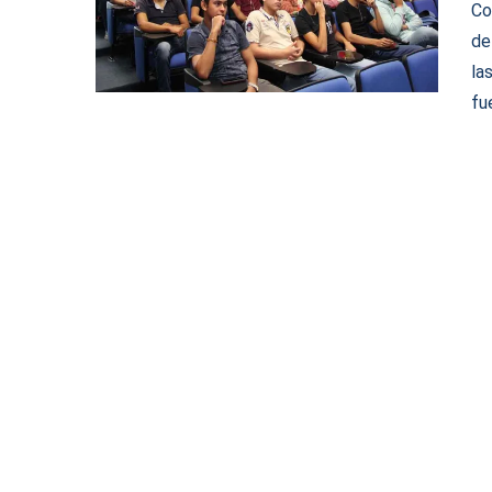
Co
de
la
fu