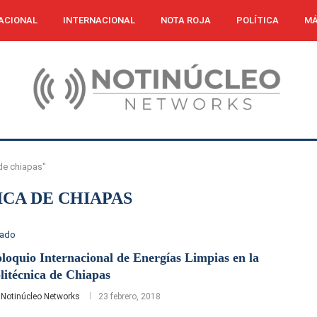
ACIONAL
INTERNACIONAL
NOTA ROJA
POLÍTICA
MÁ
de chiapas"
ICA DE CHIAPAS
tado
loquio Internacional de Energías Limpias en la
litécnica de Chiapas
r
Notinúcleo Networks
23 febrero, 2018