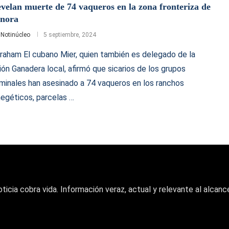
velan muerte de 74 vaqueros en la zona fronteriza de
nora
r
Notinúcleo
5 septiembre, 2024
raham El cubano Mier, quien también es delegado de la
ión Ganadera local, afirmó que sicarios de los grupos
iminales han asesinado a 74 vaqueros en los ranchos
negéticos, parcelas …
oticia cobra vida. Información veraz, actual y relevante al alcance