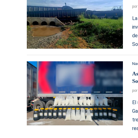
po
La
in
de
So
Na
As
So
po
El
Ga
tr
re