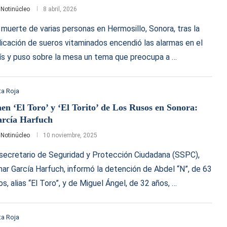
r
Notinúcleo
8 abril, 2026
 muerte de varias personas en Hermosillo, Sonora, tras la
licación de sueros vitaminados encendió las alarmas en el
ís y puso sobre la mesa un tema que preocupa a …
a Roja
en ‘El Toro’ y ‘El Torito’ de Los Rusos en Sonora:
rcía Harfuch
r
Notinúcleo
10 noviembre, 2025
 secretario de Seguridad y Protección Ciudadana (SSPC),
ar García Harfuch, informó la detención de Abdel “N”, de 63
os, alias “El Toro”, y de Miguel Ángel, de 32 años, …
a Roja