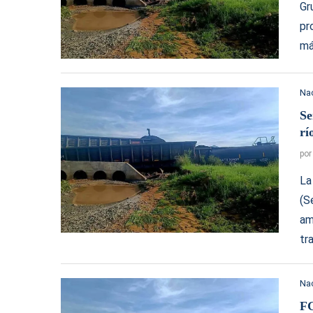
Gr
pr
má
Na
Se
rí
po
La
(S
am
tr
Na
FG