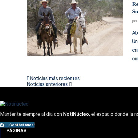
Re
So
po
Ab
Un
cr
ci
Noticias más recientes
Noticias anteriores
Mantente siempre al día con
NotiNúcleo
, el espacio donde la n
¡Contáctanos!
PÁGINAS