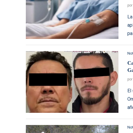
po
La
ap
pa
Not
Ca
Ga
po
El
Om
añ
Not