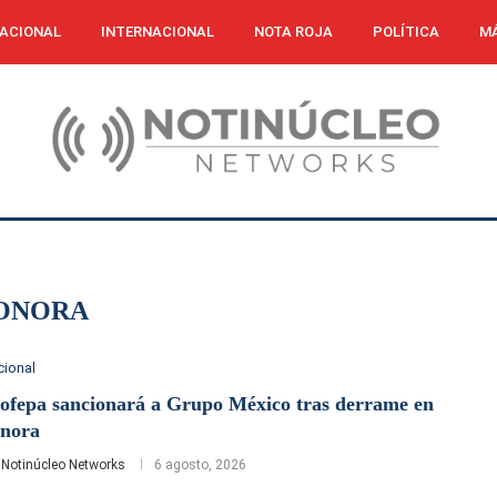
ACIONAL
INTERNACIONAL
NOTA ROJA
POLÍTICA
MÁ
ONORA
cional
ofepa sancionará a Grupo México tras derrame en
nora
r
Notinúcleo Networks
6 agosto, 2026