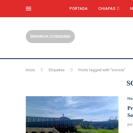
PORTADA
CHIAPAS
N
DENUNCIA CIUDADANA
Inicio
Etiquetas
Posts tagged with "sonora"
S
Na
Pr
So
po