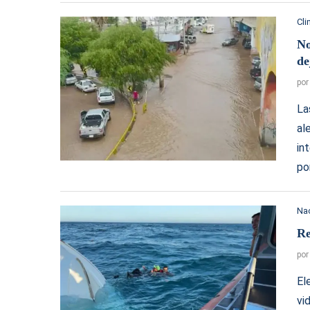
Cl
No
de
po
La
al
in
po
Na
Re
po
El
vi