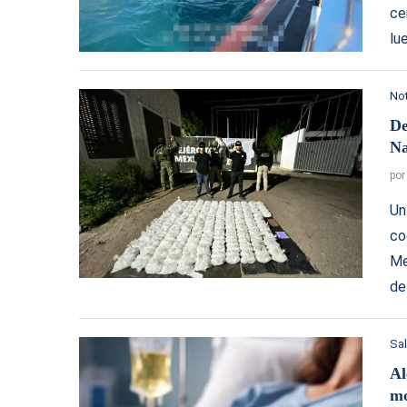
ce
lu
Not
De
Na
po
Un
co
Me
de
Sa
Al
mo