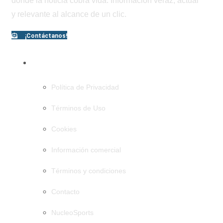
donde la noticia cobra vida. Información veraz, actual
y relevante al alcance de un clic.
¡Contáctanos!
PÁGINAS
Política de Privacidad
Términos de Uso
Cookies
Información comercial
Términos y condiciones
Contacto
NucleoSports