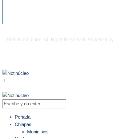
DIF Tuxtla atiende a más de 650 adultos
mayores
2026 Notinúcleo. All Right Reserved. Powered by
Freepi
Inc
Portada
Chiapas
Municipios