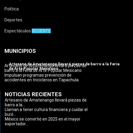
Política
Deportes
Espectáculos
RECIENTE
MUNICIPIOS
Artesano de Amatenango llevará piezas de barro a la Feria
Artesano de Amatenango llevará piezas de
de Arte Popular Mexicano
barro a la Feria de Arte Popular Mexicano
Impulsan programas prevención de
accidentes en tricicleros en Tapachula
NOTICIAS RECIENTES
Artesano de Amatenango llevará piezas de
barro a la...
Llaman a tener cultura financiera y cuidar el
buró...
México se convirtió en 2025 en el mayor
exportador...