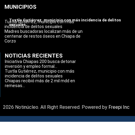
MUNICIPIOS
Tuxtla Gutiérrez, municipio con más incidencia de delitos
Tuxtla Gutiérrez, municipio con más
sexuales
incidencia de delitos sexuales
Madres buscadoras localizan más de un
centenar de restos óseos en Chiapa de
Corzo
NOTICIAS RECIENTES
Iniciativa Chiapas 200 busca detonar
inversión y empleo formal...
Tuxtla Gutiérrez, municipio con más
incidencia de delitos sexuales
Chiapas recibió más de 2 mil mdd en
remesas...
2026 Notinúcleo. All Right Reserved. Powered by
Freepi Inc