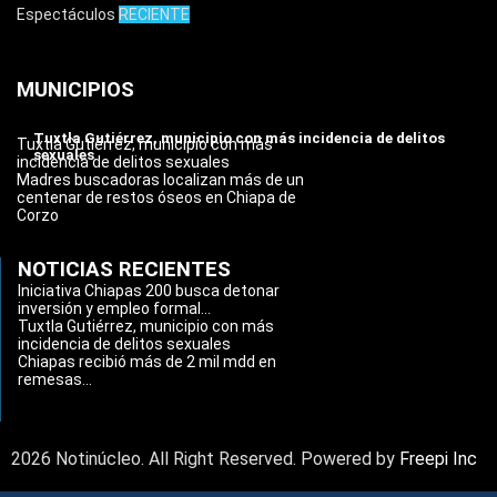
Espectáculos
RECIENTE
MUNICIPIOS
Tuxtla Gutiérrez, municipio con más incidencia de delitos
Tuxtla Gutiérrez, municipio con más
sexuales
incidencia de delitos sexuales
Madres buscadoras localizan más de un
centenar de restos óseos en Chiapa de
Corzo
NOTICIAS RECIENTES
Iniciativa Chiapas 200 busca detonar
inversión y empleo formal...
Tuxtla Gutiérrez, municipio con más
incidencia de delitos sexuales
Chiapas recibió más de 2 mil mdd en
remesas...
2026 Notinúcleo. All Right Reserved. Powered by
Freepi Inc