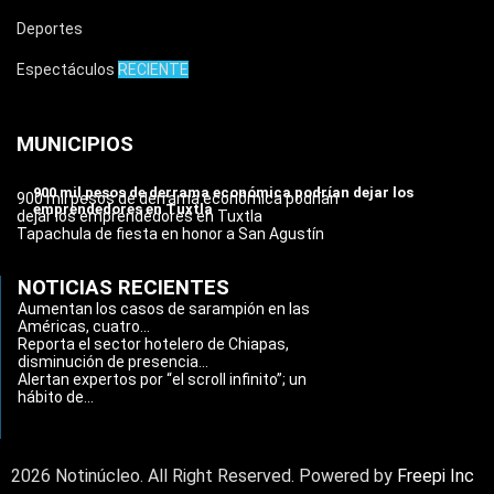
Deportes
Espectáculos
RECIENTE
MUNICIPIOS
900 mil pesos de derrama económica podrían dejar los
900 mil pesos de derrama económica podrían
emprendedores en Tuxtla
dejar los emprendedores en Tuxtla
Tapachula de fiesta en honor a San Agustín
NOTICIAS RECIENTES
Aumentan los casos de sarampión en las
Américas, cuatro...
Reporta el sector hotelero de Chiapas,
disminución de presencia...
Alertan expertos por “el scroll infinito”; un
hábito de...
2026 Notinúcleo. All Right Reserved. Powered by
Freepi Inc