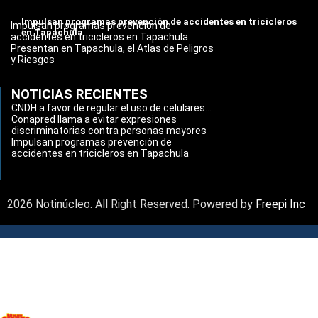
Impulsan programas prevención de accidentes en tricicleros
Impulsan programas prevención de
en Tapachula
accidentes en tricicleros en Tapachula
Presentan en Tapachula, el Atlas de Peligros
y Riesgos
NOTICIAS RECIENTES
CNDH a favor de regular el uso de celulares...
Conapred llama a evitar expresiones
discriminatorias contra personas mayores
Impulsan programas prevención de
accidentes en tricicleros en Tapachula
2026 Notinúcleo. All Right Reserved. Powered by
Freepi Inc