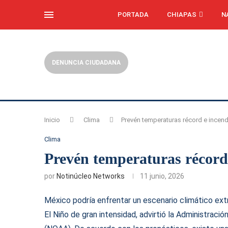
PORTADA
CHIAPAS
N
DENUNCIA CIUDADANA
Inicio
Clima
Prevén temperaturas récord e incend
Clima
Prevén temperaturas récord 
por
Notinúcleo Networks
11 junio, 2026
México podría enfrentar un escenario climático ex
El Niño de gran intensidad, advirtió la Administrac