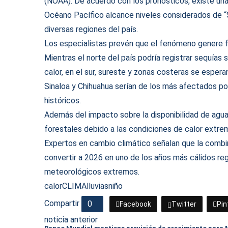
(NOAA). De acuerdo con los pronósticos, existe una
Océano Pacífico alcance niveles considerados de “S
diversas regiones del país.
Los especialistas prevén que el fenómeno genere fu
Mientras el norte del país podría registrar sequías
calor, en el sur, sureste y zonas costeras se esper
Sinaloa y Chihuahua serían de los más afectados po
históricos.
Además del impacto sobre la disponibilidad de agua
forestales debido a las condiciones de calor extre
Expertos en cambio climático señalan que la combin
convertir a 2026 en uno de los años más cálidos re
meteorológicos extremos.
calor
CLIMA
lluvias
niño
Compartir
0
Facebook
Twitter
Pin
noticia anterior