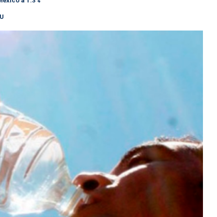
México a 1.3%
NU