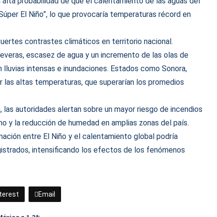
 alta probabilidad de que el calentamiento de las aguas del
úper El Niño”, lo que provocaría temperaturas récord en
ertes contrastes climáticos en territorio nacional.
 severas, escasez de agua y un incremento de las olas de
an lluvias intensas e inundaciones. Estados como Sonora,
r las altas temperaturas, que superarían los promedios
, las autoridades alertan sobre un mayor riesgo de incendios
mo y la reducción de humedad en amplias zonas del país.
ación entre El Niño y el calentamiento global podría
gistrados, intensificando los efectos de los fenómenos
terest
Email