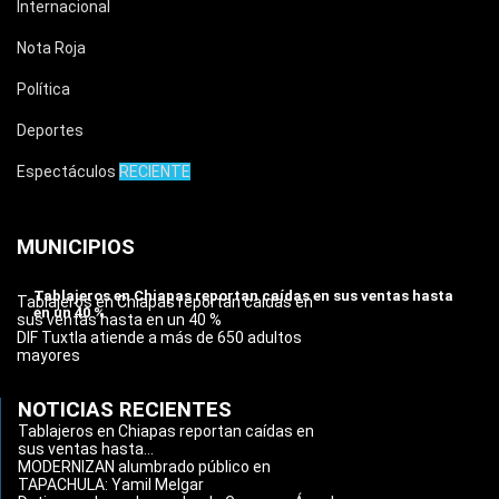
Internacional
Nota Roja
Política
Deportes
Espectáculos
RECIENTE
MUNICIPIOS
Tablajeros en Chiapas reportan caídas en sus ventas hasta
Tablajeros en Chiapas reportan caídas en
en un 40 %
sus ventas hasta en un 40 %
DIF Tuxtla atiende a más de 650 adultos
mayores
NOTICIAS RECIENTES
Tablajeros en Chiapas reportan caídas en
sus ventas hasta...
MODERNIZAN alumbrado público en
TAPACHULA: Yamil Melgar