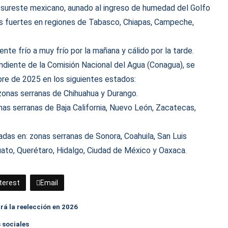
l sureste mexicano, aunado al ingreso de humedad del Golfo
ias fuertes en regiones de Tabasco, Chiapas, Campeche,
nte frío a muy frío por la mañana y cálido por la tarde.
iente de la Comisión Nacional del Agua (Conagua), se
re de 2025 en los siguientes estados:
zonas serranas de Chihuahua y Durango.
as serranas de Baja California, Nuevo León, Zacatecas,
das en: zonas serranas de Sonora, Coahuila, San Luis
uato, Querétaro, Hidalgo, Ciudad de México y Oaxaca.
terest
Email
ará la reelección en 2026
 sociales