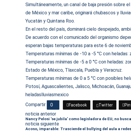
Simultáneamente, un canal de baja presión sobre e
de México y mar caribe, originará chubascos y lluv
Yucatán y Quintana Roo.
En el resto del país, dominará cielo despejado, ambie
De acuerdo con el comunicado del organismo depend
esperan bajas temperaturas para este 6 de noviemb
Temperaturas mínimas de -10 a -5 °C con heladas: 
Temperaturas mínimas de -5 a 0 °C con heladas: zon
Estado de México, Tlaxcala, Puebla y Veracruz.
Temperaturas mínimas de 0 a 5 °C con posibles hela
Potosí, Aguascalientes, Jalisco, Michoacán, Guanaj
heladas
lluvias
mexico
Compartir
0
Facebook
Twitter
Pin
noticia anterior
Nancy Pelosi ‘se jubila’ como legisladora de EU; no busc
noticia siguiente
Acoso, imparable: Trasciende el bullying del aula a redes