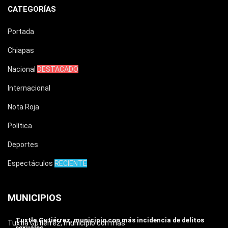
CATEGORÍAS
Portada
Chiapas
Nacional
DESTACADO
Internacional
Nota Roja
Política
Deportes
Espectáculos
RECIENTE
MUNICIPIOS
Tuxtla Gutiérrez, municipio con más incidencia de delitos
Tuxtla Gutiérrez, municipio con más
sexuales