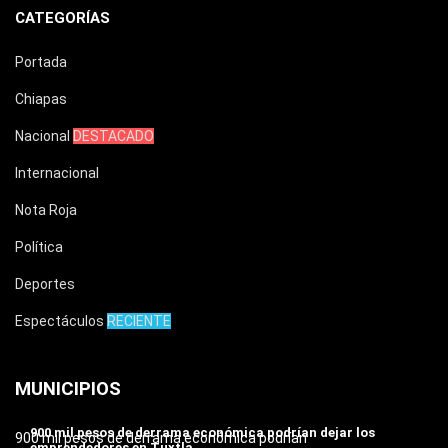
CATEGORÍAS
Portada
Chiapas
Nacional
DESTACADO
Internacional
Nota Roja
Política
Deportes
Espectáculos
RECIENTE
MUNICIPIOS
900 mil pesos de derrama económica podrían dejar los
900 mil pesos de derrama económica podrían
emprendedores en Tuxtla