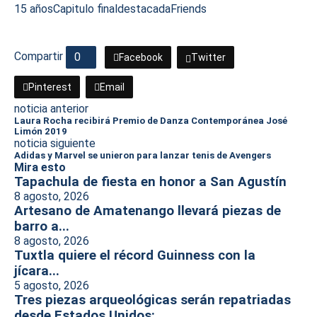
15 años
Capitulo final
destacada
Friends
Compartir
0
Facebook
Twitter
Pinterest
Email
noticia anterior
Laura Rocha recibirá Premio de Danza Contemporánea José
Limón 2019
noticia siguiente
Adidas y Marvel se unieron para lanzar tenis de Avengers
Mira esto
Tapachula de fiesta en honor a San Agustín
8 agosto, 2026
Artesano de Amatenango llevará piezas de
barro a...
8 agosto, 2026
Tuxtla quiere el récord Guinness con la
jícara...
5 agosto, 2026
Tres piezas arqueológicas serán repatriadas
desde Estados Unidos:...