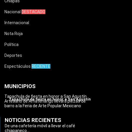
Chiapas
Nacional
DESTACADO
Internacional
Nota Roja
Política
Deportes
Espectáculos
RECIENTE
MUNICIPIOS
Tapachula de fiesta en honor a San Agustín
Tapachula de fiesta en honor a San Agustín
Artesano de Amatenango llevará piezas de
barro a la Feria de Arte Popular Mexicano
NOTICIAS RECIENTES
De una cafetería móvil a llevar el café
chiapaneco...