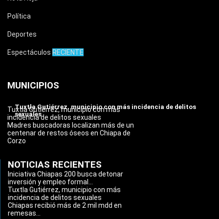
Política
Deportes
Espectáculos
RECIENTE
MUNICIPIOS
Tuxtla Gutiérrez, municipio con más incidencia de delitos
Tuxtla Gutiérrez, municipio con más
sexuales
incidencia de delitos sexuales
Madres buscadoras localizan más de un
centenar de restos óseos en Chiapa de
Corzo
NOTICIAS RECIENTES
Iniciativa Chiapas 200 busca detonar
inversión y empleo formal...
Tuxtla Gutiérrez, municipio con más
incidencia de delitos sexuales
Chiapas recibió más de 2 mil mdd en
remesas...