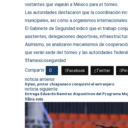
visitantes que viajarán a México para el torneo.
Las autoridades destacaron que la coordinación inc
municipales, así como a organismos internacionales 
El Gabinete de Seguridad indicó que el trabajo conj
asistentes, delegaciones deportivas, infraestructu
Asimismo, se analizaron mecanismos de cooperación
que serán sede del torneo y las autoridades federale
fifa
mexico
seguridad
Compartir
0
Facebook
Twitter
Pin
noticia anterior
Dylan, pintor chiapaneco conquistó el extranjero
noticia siguiente
Entrega Eduardo Ramírez dispositivos del Programa Muj
Mira esto