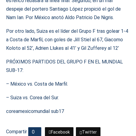
esférico rebasara la línea final. Segundo, en un mal
despeje del portero Santiago López propició el gol de
Nam Ian. Por México anotó Aldo Patricio De Nigris.
Por otro lado, Suiza es el líder del Grupo F tras golear 1-4
a Costa de Marfil, con goles de Jill Stiel al 67, Giacomo
Koloto al 52’, Adrien Llukes al 41’ y Gil Zufferey al 12’
PRÓXIMOS PARTIDOS DEL GRUPO F EN EL MUNDIAL
SUB-17:
– México vs. Costa de Marfil.
– Suiza vs. Corea del Sur.
corea
mexico
mundial sub17
Compartir
0
Facebook
Twitter