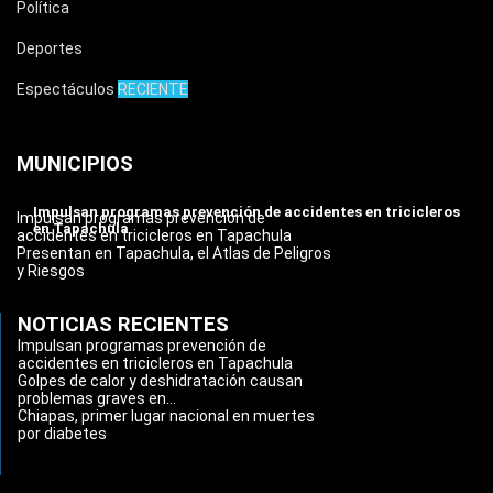
Política
Deportes
Espectáculos
RECIENTE
MUNICIPIOS
Impulsan programas prevención de accidentes en tricicleros
Impulsan programas prevención de
en Tapachula
accidentes en tricicleros en Tapachula
Presentan en Tapachula, el Atlas de Peligros
y Riesgos
NOTICIAS RECIENTES
Impulsan programas prevención de
accidentes en tricicleros en Tapachula
Golpes de calor y deshidratación causan
problemas graves en...
Chiapas, primer lugar nacional en muertes
por diabetes