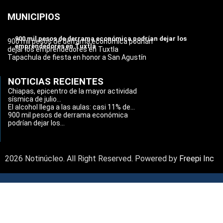
MUNICIPIOS
900 mil pesos de derrama económica podrían dejar los
900 mil pesos de derrama económica podrían
emprendedores en Tuxtla
dejar los emprendedores en Tuxtla
Tapachula de fiesta en honor a San Agustín
NOTICIAS RECIENTES
Chiapas, epicentro de la mayor actividad
sísmica de julio...
El alcohol llega a las aulas: casi 11% de...
900 mil pesos de derrama económica
podrían dejar los...
2026 Notinúcleo. All Right Reserved. Powered by
Freepi Inc