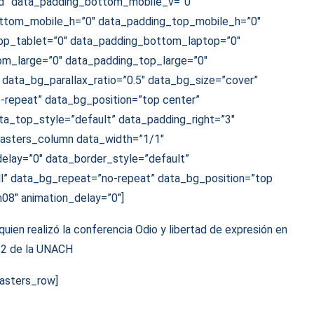
d” data_padding_bottom_mobile_v=”0″
ttom_mobile_h=”0″ data_padding_top_mobile_h=”0″
op_tablet=”0″ data_padding_bottom_laptop=”0″
m_large=”0″ data_padding_top_large=”0″
ata_bg_parallax_ratio=”0.5″ data_bg_size=”cover”
-repeat” data_bg_position=”top center”
ta_top_style=”default” data_padding_right=”3″
asters_column data_width=”1/1″
elay=”0″ data_border_style=”default”
l” data_bg_repeat=”no-repeat” data_bg_position=”top
08″ animation_delay=”0″]
quien realizó la conferencia Odio y libertad de expresión en
022 de la UNACH
asters_row]