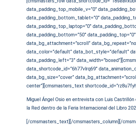
[cmsmasters_row data_shortcode_id=”18seavx0b
data_padding_top_mobile_v=”0″ data_padding_bo
data_padding_bottom_tablet=”0″ data_padding_t
data_padding_top_laptop=”0″ data_padding_botto
data_padding_bottom=”50″ data_padding_top=”0″ d
data_bg_attachment=”scroll” data_bg_repeat=”no
data_color=”default” data_bot_style=”default” da
data_padding_left=”3″ data_width=”boxed”][cmsm
data_shortcode_id=”6h77vlrq69″ data_animation_d
data_bg_size=”cover” data_bg_attachment=”scrol
center”][cmsmasters_text shortcode_id=”rz8u7fyh
Miguel Ángel Osio en entrevista con Luis Castrillón 
la Red dentro de la Feria Internacional del Libro 2
[/cmsmasters_text][/cmsmasters_column][/cmsm