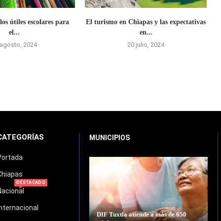
los útiles escolares para
El turismo en Chiapas y las expectativas
el...
en...
 agosto, 2024
20 julio, 2024
CATEGORÍAS
MUNICIPIOS
Portada
Chiapas
DESTACADO
Nacional
Internacional
DIF Tuxtla atiende a más de 650