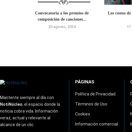
Convocatoria a los premios de
Los costos de 
composición de canciones...
20 agosto, 2024
17
PÁGINAS
Política de Privacidad
Mantente siempre al día con
Términos de Uso
NotiNúcleo
, el espacio donde la
noticia cobra vida. Información
Cookies
veraz, actual y relevante al
Información comercial
alcance de un clic.