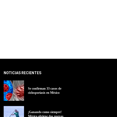
NOTICIAS RECIENTES
Se confirman 33 casos de
ciclosporiasis en México
¡Ganando como siempre!
México obtiene dos nuevas