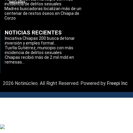
sexuales
incidencia de delitos sexuales
Madres buscadoras localizan más de un
centenar de restos óseos en Chiapa de
Corzo
NOTICIAS RECIENTES
Iniciativa Chiapas 200 busca detonar
inversión y empleo formal...
Tuxtla Gutiérrez, municipio con más
incidencia de delitos sexuales
Chiapas recibió más de 2 mil mdd en
remesas...
2026 Notinúcleo. All Right Reserved. Powered by
Freepi Inc