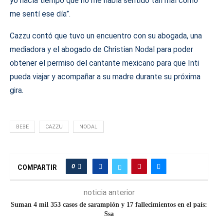
yo hacía tiempo que no me había sentido tan mal como
me sentí ese día”.
Cazzu contó que tuvo un encuentro con su abogada, una
mediadora y el abogado de Christian Nodal para poder
obtener el permiso del cantante mexicano para que Inti
pueda viajar y acompañar a su madre durante su próxima
gira.
BEBE
CAZZU
NODAL
0
COMPARTIR
noticia anterior
Suman 4 mil 353 casos de sarampión y 17 fallecimientos en el país:
Ssa