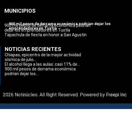
MUNICIPIOS
900 mil pesos de derrama económica podrían dejar los
900 mil pesos de derrama económica podrían
emprendedores en Tuxtla
dejar los emprendedores en Tuxtla
Tapachula de fiesta en honor a San Agustín
NOTICIAS RECIENTES
Chiapas, epicentro de la mayor actividad
sísmica de julio...
El alcohol llega a las aulas: casi 11% de...
900 mil pesos de derrama económica
podrían dejar los...
2026 Notinúcleo. All Right Reserved. Powered by
Freepi Inc