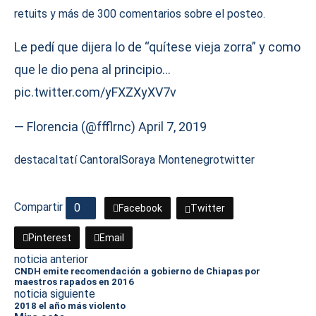
retuits y más de 300 comentarios sobre el posteo.
Le pedí que dijera lo de “quítese vieja zorra” y como
que le dio pena al principio…
pic.twitter.com/yFXZXyXV7v
— Florencia (@ffflrnc)
April 7, 2019
destaca
Itatí Cantoral
Soraya Montenegro
twitter
Compartir
0
Facebook
Twitter
Pinterest
Email
noticia anterior
CNDH emite recomendación a gobierno de Chiapas por
maestros rapados en 2016
noticia siguiente
2018 el año más violento