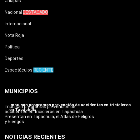
Chiapas
Nacional
DESTACADO
Internacional
Nota Roja
Política
Deportes
Espectáculos
RECIENTE
MUNICIPIOS
Impulsan programas prevención de accidentes en tricicleros
Impulsan programas prevención de
en Tapachula
accidentes en tricicleros en Tapachula
Presentan en Tapachula, el Atlas de Peligros
y Riesgos
NOTICIAS RECIENTES