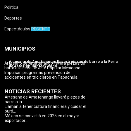
Política
Deportes
Espectáculos
RECIENTE
MUNICIPIOS
Artesano de Amatenango llevará piezas de barro a la Feria
Artesano de Amatenango llevará piezas de
de Arte Popular Mexicano
barro a la Feria de Arte Popular Mexicano
Impulsan programas prevención de
accidentes en tricicleros en Tapachula
NOTICIAS RECIENTES
Artesano de Amatenango llevará piezas de
barro a la...
Llaman a tener cultura financiera y cuidar el
buró...
México se convirtió en 2025 en el mayor
exportador...