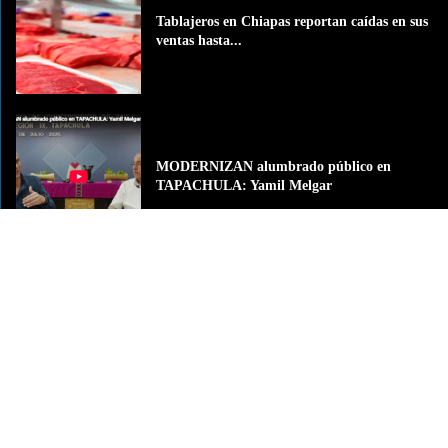
Tablajeros en Chiapas reportan caídas en sus
ventas hasta...
MODERNIZAN alumbrado público en
TAPACHULA: Yamil Melgar
Detienen al exgobernador de Guerrero, Ángel
Aguirre, por el...
La Grande del Sureste
La Grande del Sureste