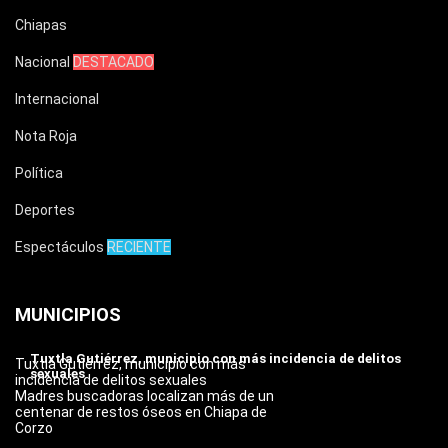
Chiapas
Nacional
DESTACADO
Internacional
Nota Roja
Política
Deportes
Espectáculos
RECIENTE
MUNICIPIOS
Tuxtla Gutiérrez, municipio con más incidencia de delitos
Tuxtla Gutiérrez, municipio con más
sexuales
incidencia de delitos sexuales
Madres buscadoras localizan más de un
centenar de restos óseos en Chiapa de
Corzo