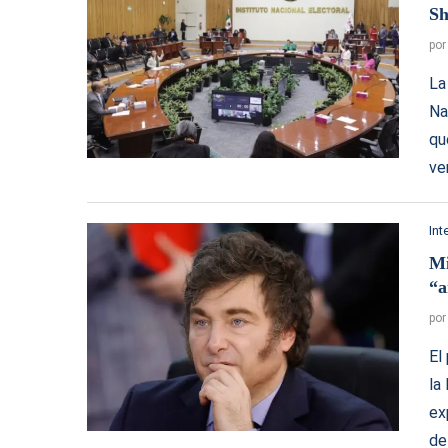
S
po
La
Na
qu
ve
Int
Mi
“a
po
El
la
ex
de