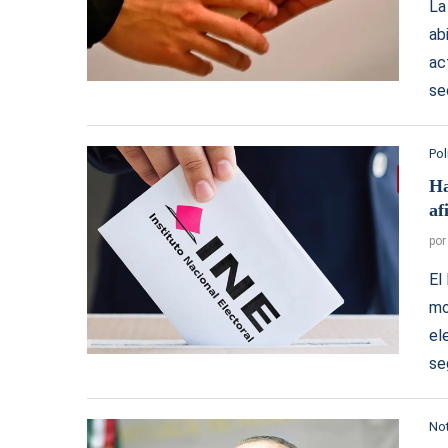
La
ab
ac
se
Pol
Ha
af
po
El
mo
el
se
Not