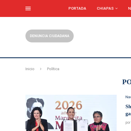
PORTADA
CHIAPAS
N
DENUNCIA CIUDADANA
Inicio
Política
PO
Na
Sh
ga
po