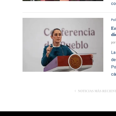
co
Pol
En
di
po
La
de
Po
cá
NOTICIAS MÁS RECIEN