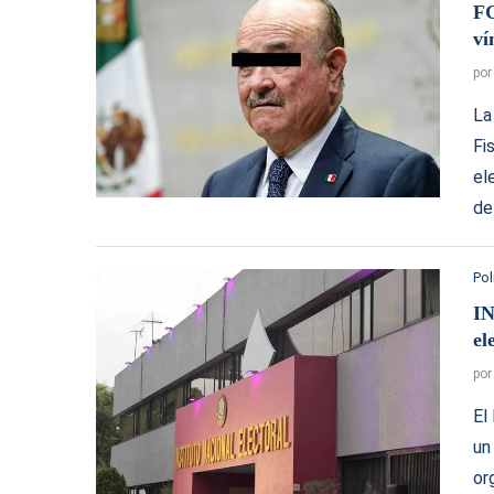
FG
ví
po
La
Fi
el
de
Pol
IN
el
po
El
un
or