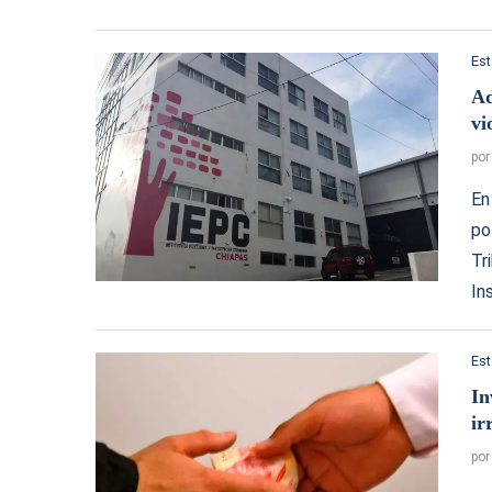
Es
Ad
vi
po
En
po
Tr
In
Es
In
ir
po