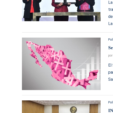
La
tr
de
La
Pol
Se
po
El
pa
Sa
Pol
IN