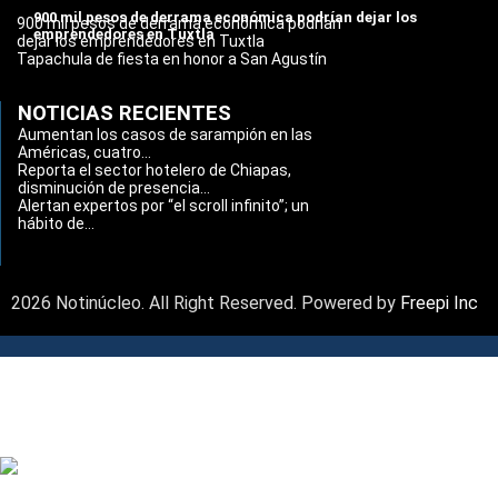
900 mil pesos de derrama económica podrían dejar los
900 mil pesos de derrama económica podrían
emprendedores en Tuxtla
dejar los emprendedores en Tuxtla
Tapachula de fiesta en honor a San Agustín
NOTICIAS RECIENTES
Aumentan los casos de sarampión en las
Américas, cuatro...
Reporta el sector hotelero de Chiapas,
disminución de presencia...
Alertan expertos por “el scroll infinito”; un
hábito de...
2026 Notinúcleo. All Right Reserved. Powered by
Freepi Inc