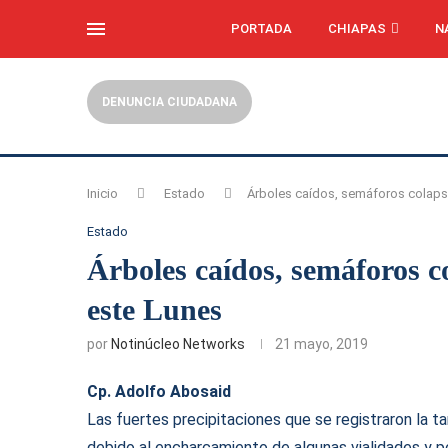
PORTADA
CHIAPAS
N
DENUNCIA CIUDADANA
Inicio
Estado
Árboles caídos, semáforos colapsa
Estado
Árboles caídos, semáforos co
este Lunes
por
Notinúcleo Networks
21 mayo, 2019
Cp. Adolfo Abosaid
Las fuertes precipitaciones que se registraron la t
debido al encharcamiento de algunas vialidades y p