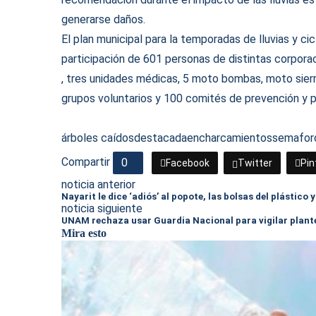
generarse daños.
El plan municipal para la temporadas de lluvias y ci
participación de 601 personas de distintas corpora
, tres unidades médicas, 5 moto bombas, moto sierr
grupos voluntarios y 100 comités de prevención y p
árboles caídos
destacada
encharcamientos
semafor
Compartir
0
Facebook
Twitter
Pin
noticia anterior
Nayarit le dice ‘adiós’ al popote, las bolsas del plástico y
noticia siguiente
UNAM rechaza usar Guardia Nacional para vigilar plant
Mira esto