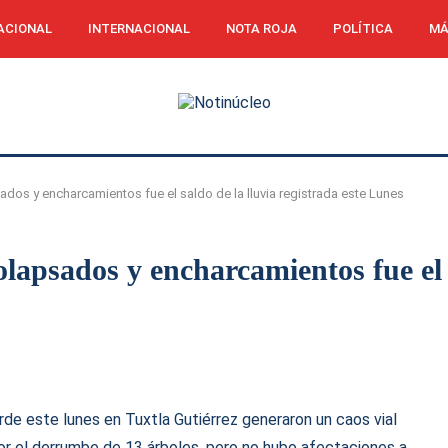
ACIONAL
INTERNACIONAL
NOTA ROJA
POLÍTICA
MÁ
dos y encharcamientos fue el saldo de la lluvia registrada este Lunes
lapsados y encharcamientos fue el s
arde este lunes en Tuxtla Gutiérrez generaron un caos vial
or el derrumbe de 13 árboles, pero no hubo afectaciones a