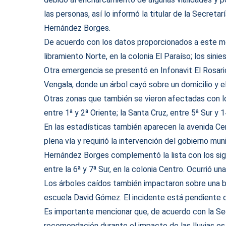
las personas, así lo informó la titular de la Secreta
Hernández Borges.
De acuerdo con los datos proporcionados a este me
libramiento Norte, en la colonia El Paraíso; los sini
Otra emergencia se presentó en Infonavit El Rosario
Vengala, donde un árbol cayó sobre un domicilio y e
Otras zonas que también se vieron afectadas con los
entre 1ª y 2ª Oriente; la Santa Cruz, entre 5ª Sur y 1
En las estadísticas también aparecen la avenida Cen
plena vía y requirió la intervención del gobierno muni
Hernández Borges complementó la lista con los sigu
entre la 6ª y 7ª Sur, en la colonia Centro. Ocurrió una
Los árboles caídos también impactaron sobre una bar
escuela David Gómez. El incidente está pendiente 
Es importante mencionar que, de acuerdo con la Secr
recomendación durante el impacto de las lluvias es