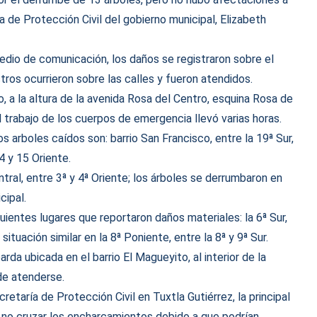
ría de Protección Civil del gobierno municipal, Elizabeth
dio de comunicación, los daños se registraron sobre el
estros ocurrieron sobre las calles y fueron atendidos.
, a la altura de la avenida Rosa del Centro, esquina Rosa de
l trabajo de los cuerpos de emergencia llevó varias horas.
 arboles caídos son: barrio San Francisco, entre la 19ª Sur,
4 y 15 Oriente.
tral, entre 3ª y 4ª Oriente; los árboles se derrumbaron en
cipal.
ientes lugares que reportaron daños materiales: la 6ª Sur,
 situación similar en la 8ª Poniente, entre la 8ª y 9ª Sur.
da ubicada en el barrio El Magueyito, al interior de la
de atenderse.
etaría de Protección Civil en Tuxtla Gutiérrez, la principal
 no cruzar los encharcamientos debido a que podrían