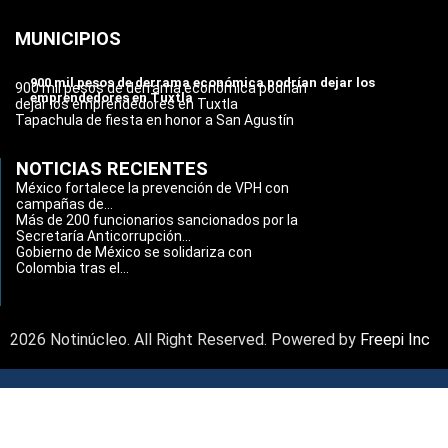
MUNICIPIOS
900 mil pesos de derrama económica podrían dejar los
900 mil pesos de derrama económica podrían
emprendedores en Tuxtla
dejar los emprendedores en Tuxtla
Tapachula de fiesta en honor a San Agustín
NOTICIAS RECIENTES
México fortalece la prevención de VPH con
campañas de...
Más de 200 funcionarios sancionados por la
Secretaría Anticorrupción...
Gobierno de México se solidariza con
Colombia tras el...
2026 Notinúcleo. All Right Reserved. Powered by
Freepi Inc