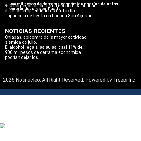
900 mil pesos de derrama económica podrían dejar los
900 mil pesos de derrama económica podrían
emprendedores en Tuxtla
dejar los emprendedores en Tuxtla
Tapachula de fiesta en honor a San Agustín
NOTICIAS RECIENTES
Chiapas, epicentro de la mayor actividad
sísmica de julio...
El alcohol llega a las aulas: casi 11% de...
900 mil pesos de derrama económica
podrían dejar los...
2026 Notinúcleo. All Right Reserved. Powered by
Freepi Inc