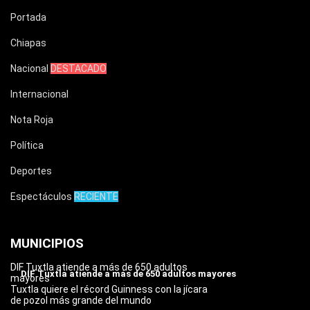
Portada
Chiapas
Nacional
DESTACADO
Internacional
Nota Roja
Política
Deportes
Espectáculos
RECIENTE
MUNICIPIOS
DIF Tuxtla atiende a más de 650 adultos
DIF Tuxtla atiende a más de 650 adultos mayores
mayores
Tuxtla quiere el récord Guinness con la jícara
de pozol más grande del mundo