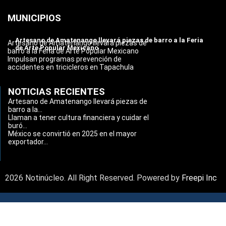
MUNICIPIOS
Artesano de Amatenango llevará piezas de barro a la Feria
Artesano de Amatenango llevará piezas de
de Arte Popular Mexicano
barro a la Feria de Arte Popular Mexicano
Impulsan programas prevención de
accidentes en tricicleros en Tapachula
NOTICIAS RECIENTES
Artesano de Amatenango llevará piezas de
barro a la...
Llaman a tener cultura financiera y cuidar el
buró...
México se convirtió en 2025 en el mayor
exportador...
2026 Notinúcleo. All Right Reserved. Powered by
Freepi Inc