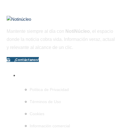
Mantente siempre al día con
NotiNúcleo
, el espacio
donde la noticia cobra vida. Información veraz, actual
y relevante al alcance de un clic.
¡Contáctanos!
PÁGINAS
Política de Privacidad
Términos de Uso
Cookies
Información comercial