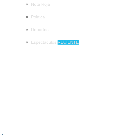
Nota Roja
Política
Deportes
Espectáculos
RECIENTE
MUNICIPIOS
900 mil pesos de derrama económica podrían dejar los
emprendedores en Tuxtla
900 mil pesos de derrama económica
podrían dejar los emprendedores en Tuxtla
Tapachula de fiesta en honor a San Agustín