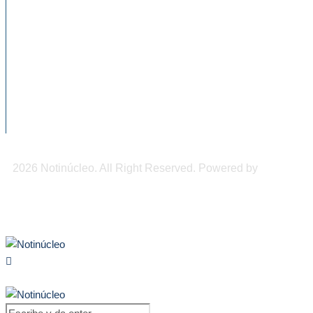
NOTICIAS RECIENTES
Chiapas, epicentro de la mayor actividad
sísmica de julio...
El alcohol llega a las aulas: casi 11% de...
900 mil pesos de derrama económica
podrían dejar los...
2026 Notinúcleo. All Right Reserved. Powered by
Freepi
Inc