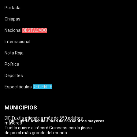
Portada
Chiapas
Nacional
DESTACADO
Internacional
Nota Roja
Política
Deportes
Espectáculos
RECIENTE
MUNICIPIOS
DIF Tuxtla atiende a más de 650 adultos
DIF Tuxtla atiende a más de 650 adultos mayores
mayores
Tuxtla quiere el récord Guinness con la jícara
de pozol más grande del mundo