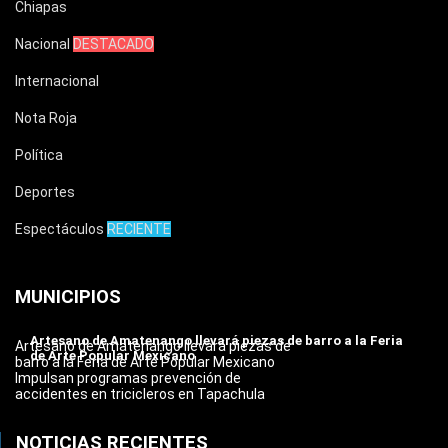
Chiapas
Nacional
DESTACADO
Internacional
Nota Roja
Política
Deportes
Espectáculos
RECIENTE
MUNICIPIOS
Artesano de Amatenango llevará piezas de barro a la Feria
Artesano de Amatenango llevará piezas de
de Arte Popular Mexicano
barro a la Feria de Arte Popular Mexicano
Impulsan programas prevención de
accidentes en tricicleros en Tapachula
NOTICIAS RECIENTES